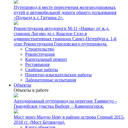
Путепровод в месте пересечения железнодорожных
путей и автомобильной дороги общего пользования
«Подъезд к г. Гатчина 2».
Реконструкция автодороги М-11 «Нарва» от ж.д.
станции Лигово до г. Красное Село в
административных границах Санкт-Петербурга. 1-й
этап Реконструкция Гореловского путепровода.
Строительство
Реконструкция
Капитальный ремонт
Реставрация
Свайные работы
Проектно-изыскательские работы
Лабораторные испытания
Объекты
Объекты в работе
Автодорожный путепровод на перегоне Таммисуо –
Гвардейское участка Выборг – Каменногорск.
Мост через Малую Неву в районе острова Серный 2015-
2018 гг. (Мост Бетанкура).
Карта объектов