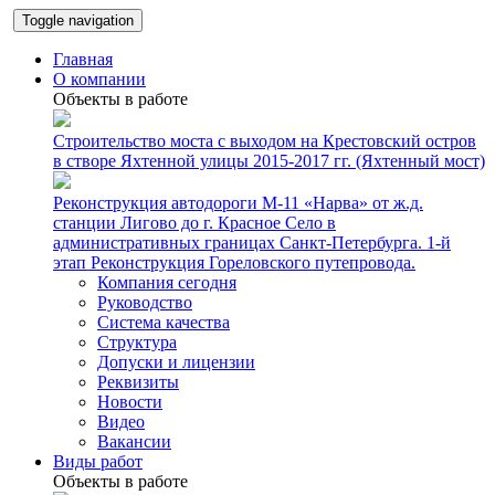
Toggle navigation
Главная
О компании
Объекты в работе
Строительство моста с выходом на Крестовский остров
в створе Яхтенной улицы 2015-2017 гг. (Яхтенный мост)
Реконструкция автодороги М-11 «Нарва» от ж.д.
станции Лигово до г. Красное Село в
административных границах Санкт-Петербурга. 1-й
этап Реконструкция Гореловского путепровода.
Компания сегодня
Руководство
Система качества
Структура
Допуски и лицензии
Реквизиты
Новости
Видео
Вакансии
Виды работ
Объекты в работе