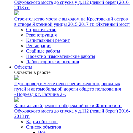
Обуховского моста до спуска у д.112 (левый берег) 2016-
2018 гг.
Строительство моста с выходом на Крестовский остров
в створе Яхтенной улицы 2015-2017 гг. (Яхтенный мост)
Строительство
Реконструкция
Капитальный ремонт
Реставрация
Свайные работы
Проектно-изыскательские работы
Лабораторные испытания
Объекты
Объекты в работе
Путепровод в месте пересечения железнодорожных
путей и автомобильной дороги общего пользования
«Подъезд к г. Гатчина 2».
Капитальный ремонт набережной реки Фонтанки от
Обуховского моста до спуска у д.112 (левый берег) 2016-
2018 гг.
Карта объектов
Список объектов
Все