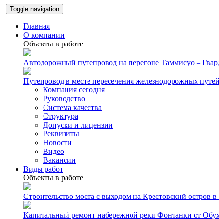
Toggle navigation
Главная
О компании
Объекты в работе
Автодорожный путепровод на перегоне Таммисуо – Гвард
Путепровод в месте пересечения железнодорожных путей 
Компания сегодня
Руководство
Система качества
Структура
Допуски и лицензии
Реквизиты
Новости
Видео
Вакансии
Виды работ
Объекты в работе
Строительство моста с выходом на Крестовский остров в
Капитальный ремонт набережной реки Фонтанки от Обуховс