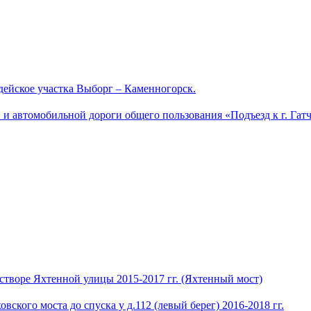
ейское участка Выборг – Каменногорск.
и автомобильной дороги общего пользования «Подъезд к г. Гатч
 створе Яхтенной улицы 2015-2017 гг. (Яхтенный мост)
кого моста до спуска у д.112 (левый берег) 2016-2018 гг.