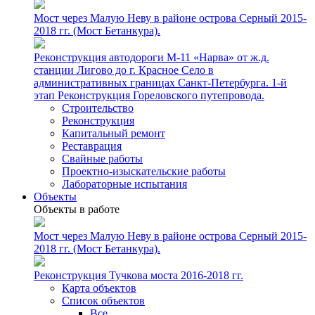
Мост через Малую Неву в районе острова Серный 2015-
2018 гг. (Мост Бетанкура).
Реконструкция автодороги М-11 «Нарва» от ж.д.
станции Лигово до г. Красное Село в
административных границах Санкт-Петербурга. 1-й
этап Реконструкция Гореловского путепровода.
Строительство
Реконструкция
Капитальный ремонт
Реставрация
Свайные работы
Проектно-изыскательские работы
Лабораторные испытания
Объекты
Объекты в работе
Мост через Малую Неву в районе острова Серный 2015-
2018 гг. (Мост Бетанкура).
Реконструкция Тучкова моста 2016-2018 гг.
Карта объектов
Список объектов
Все