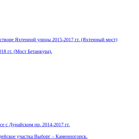
 створе Яхтенной улицы 2015-2017 гг. (Яхтенный мост)
8 гг. (Мост Бетанкура).
е с Дунайским пр. 2014-2017 гг.
ейское участка Выборг – Каменногорск.