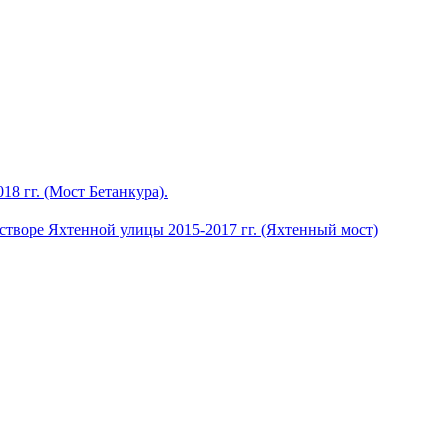
8 гг. (Мост Бетанкура).
 створе Яхтенной улицы 2015-2017 гг. (Яхтенный мост)