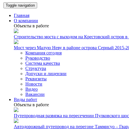
Toggle navigation
Главная
О компании
Объекты в работе
Строительство моста с выходом на Крестовский остров в
Мост через Малую Неву в районе острова Серный 2015-201
Компания сегодня
Руководство
Система качества
Структура
Допуски и лицензии
Реквизиты
Новости
Видео
Вакансии
Виды работ
Объекты в работе
Путепроводная развязка на пересечении Пулковского шосс
Автодорожный путепровод на перегоне Таммисуо – Гвард