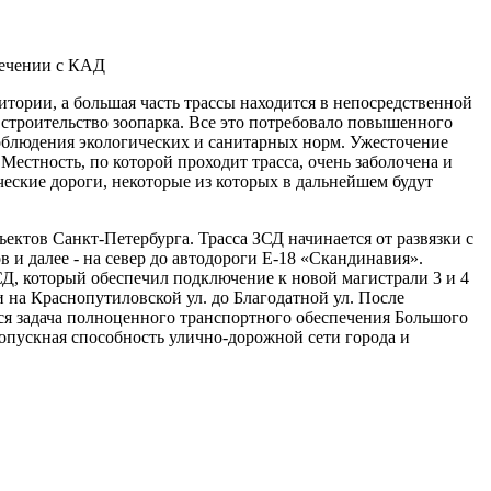
сечении с КАД
тории, а большая часть трассы находится в непосредственной
 строительство зоопарка. Все это потребовало повышенного
соблюдения экологических и санитарных норм. Ужесточение
Местность, по которой проходит трасса, очень заболочена и
еские дороги, некоторые из которых в дальнейшем будут
ектов Санкт-Петербурга. Трасса ЗСД начинается от развязки с
 и далее - на север до автодороги Е-18 «Скандинавия».
ЗСД, который обеспечил подключение к новой магистрали 3 и 4
и на Краснопутиловской ул. до Благодатной ул. После
ся задача полноценного транспортного обеспечения Большого
опускная способность улично-дорожной сети города и