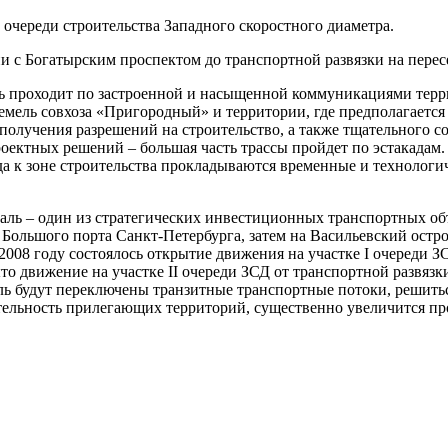
очереди строительства Западного скоростного диаметра.
ии с Богатырским проспектом до транспортной развязки на пере
ть проходит по застроенной и насыщенной коммуникациями терри
емель совхоза «Пригородный» и территории, где предполагается
получения разрешений на строительство, а также тщательного 
оектных решений – большая часть трассы пройдет по эстакадам. 
да к зоне строительства прокладываются временные и технологич
аль – один из стратегических инвестиционных транспортных объ
Большого порта Санкт-Петербурга, затем на Васильевский остров
 2008 году состоялось открытие движения на участке I очереди 
то движение на участке II очереди ЗСД от транспортной развязк
ль будут переключены транзитные транспортные потоки, решить
тельность прилегающих территорий, существенно увеличится пр