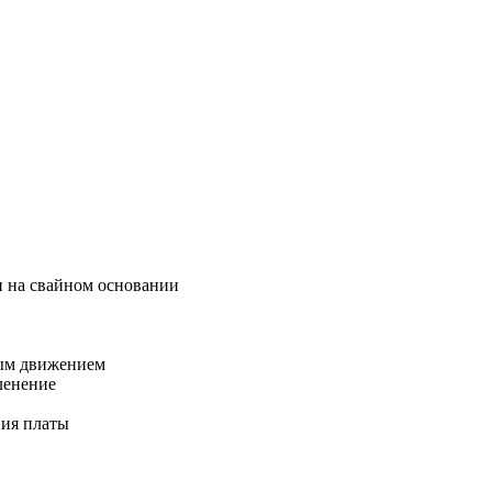
 на свайном основании
ным движением
ленение
ния платы