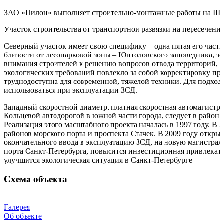
ЗАО «Пилон» выполняет строительно-монтажные работы на III 
Участок строительства от транспортной развязки на пересечен
Северный участок имеет свою специфику – одна пятая его час
близости от лесопарковой зоны – Юнтоловского заповедника, з
внимания строителей к решению вопросов отвода территорий, 
экологических требований повлекло за собой корректировку пр
труднодоступна для современной, тяжелой техники. Для подхо
использоваться при эксплуатации ЗСД.
Западный скоростной диаметр, платная скоростная автомагистр
Кольцевой автодорогой в южной части города, следует в район 
Реализация этого масштабного проекта началась в 1997 году. В
районов морского порта и проспекта Стачек. В 2009 году откры
окончательного ввода в эксплуатацию ЗСД, на новую магистра
порта Санкт-Петербурга, повысится инвестиционная привлека
улучшится экологическая ситуация в Санкт-Петербурге.
Схема объекта
Галерея
Об объекте