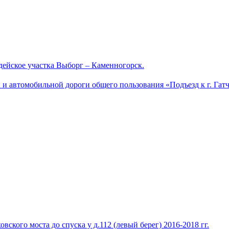
ейское участка Выборг – Каменногорск.
и автомобильной дороги общего пользования «Подъезд к г. Гатч
кого моста до спуска у д.112 (левый берег) 2016-2018 гг.