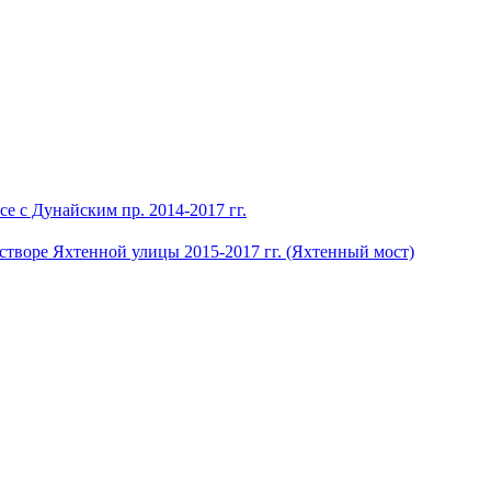
е с Дунайским пр. 2014-2017 гг.
 створе Яхтенной улицы 2015-2017 гг. (Яхтенный мост)