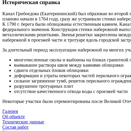
Историческая справка
Канал Грибоедова (Екатерининский) был образован во второй 
планово начали в 1764 году, сразу же устраивали стенки набер
К 1790 г. берега были облицованы естественным камнем. Кана
федерального значения. Конструкция стенки набережной выпол
металлическими решетками. Звенья решетки закреплены межд
набережной в проезжей части и тротуаре вдоль городской заст
За длительный период эксплуатации набережной на многих уч
многочисленные сколы и выбоины на блоках гранитной 
вымывание раствора швов между камнями облицовки
сдвиги отдельных блоков облицовки
деформации и утраты некоторых частей перильного огра
сильное загрязнение тумб, решеток перильного огражден
разрушение тротуарных плит
отсутствие качественного отвода воды с проезжей части
Некоторые участки были отремонтированы после Великой Отеч
Галерея
Об объекте
Технические данные
Состав работ