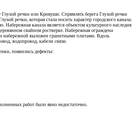
е Глухой речки или Кривуши. Спрямлять берега Глухой речки
лухой речки, которая стала носить характер городского канала.
ю. Набережная канала является объектом культурного наследия
деревянном свайном ростверке. Набережная ограждена
ки набережной выложен гранитными плитами. Вдоль
вод, водопровод, кабели связи.
енки, появились дефекты:
полненных работ было явно недостаточно.