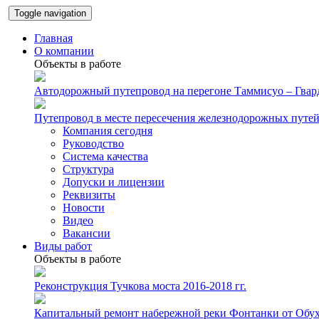
Toggle navigation
Главная
О компании
Объекты в работе
Автодорожный путепровод на перегоне Таммисуо – Гвард
Путепровод в месте пересечения железнодорожных путей 
Компания сегодня
Руководство
Система качества
Структура
Допуски и лицензии
Реквизиты
Новости
Видео
Вакансии
Виды работ
Объекты в работе
Реконструкция Тучкова моста 2016-2018 гг.
Капитальный ремонт набережной реки Фонтанки от Обуховс