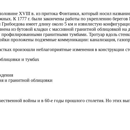
половине XVIII в. из притока Фонтанки, который носил названи
ежных. К 1777 г. были закончены работы по укреплению берегов Г
л Грибоедова имеет длину около 5 км и извилистую конфигураци
нена из бутовой кладки с массивной гранитной облицовкой на 
у профилированными гранитными тумбами. Тротуар вдоль стен
ройки проложены подземные коммуникации: канализация, газопро
астках произошли неблагоприятные изменения в конструкции ст
облицовки и тумбах
ждения
ия и гранитной облицовки
ественной войны и в 60-е годы прошлого столетия. Но этих вы