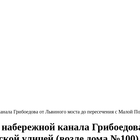
нала Грибоедова от Львиного моста до пересечения с Малой Под
набережной канала Грибоедова
кой улицей (возле дома №100) 2